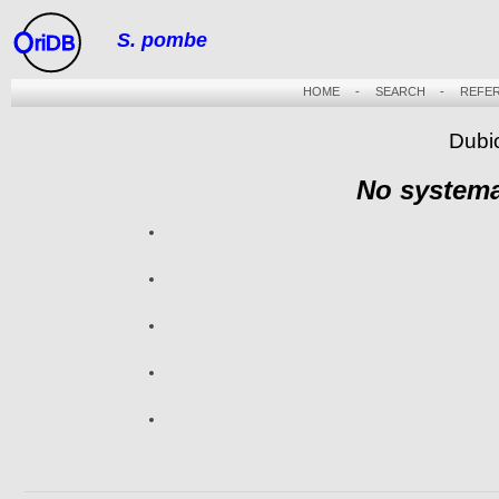
S. pombe
riDB
HOME
-
SEARCH
-
REFE
Dubi
No systema