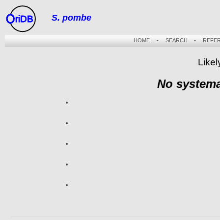
S. pombe
riDB
HOME
-
SEARCH
-
REFE
Likel
No systema