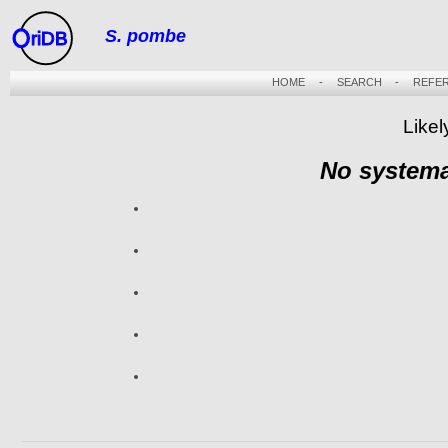
S. pombe
riDB
HOME
-
SEARCH
-
REFE
Likel
No systema