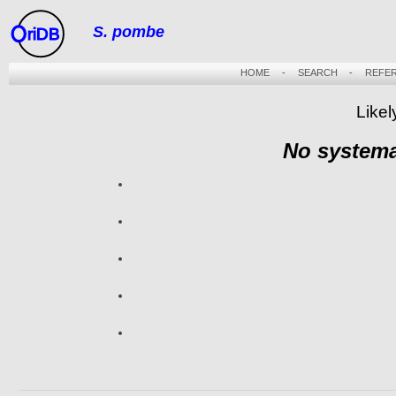
S. pombe
riDB
HOME
-
SEARCH
-
REFE
Likel
No systema