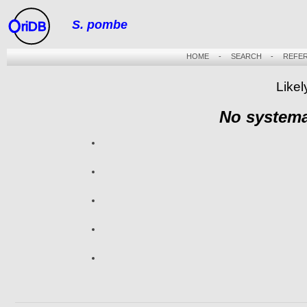
S. pombe
riDB
HOME
-
SEARCH
-
REFE
Likel
No systema