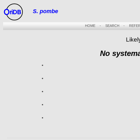
S. pombe
riDB
HOME
-
SEARCH
-
REFE
Likel
No systema