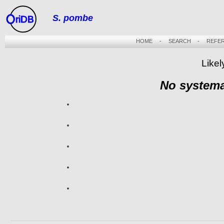
S. pombe
riDB
HOME
-
SEARCH
-
REFE
Likel
No systema