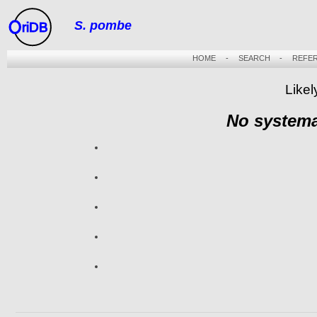
S. pombe
riDB
HOME
-
SEARCH
-
REFE
Likel
No systema