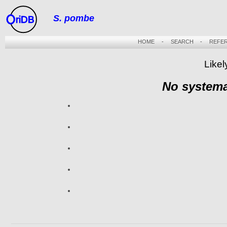
S. pombe
riDB
HOME
-
SEARCH
-
REFE
Likel
No systema