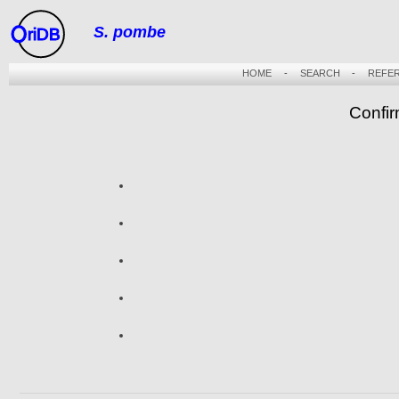
S. pombe
riDB
HOME
-
SEARCH
-
REFE
Confir