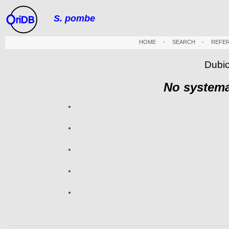
S. pombe
riDB
HOME
-
SEARCH
-
REFE
Dubio
No systema