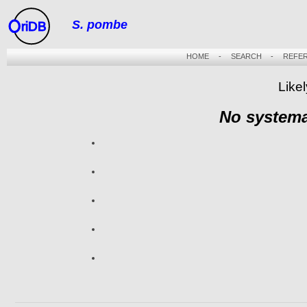
S. pombe
riDB
HOME
-
SEARCH
-
REFE
Likel
No systema