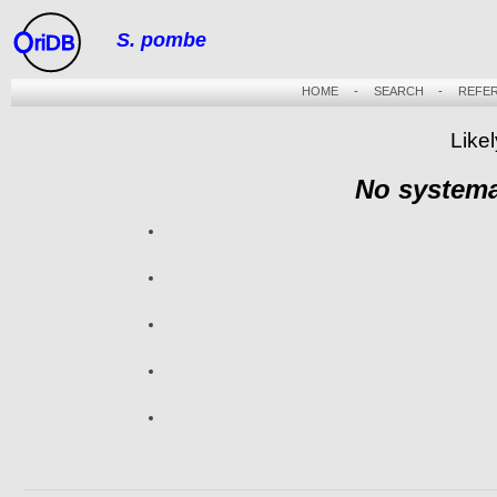
S. pombe
riDB
HOME
-
SEARCH
-
REFE
Likel
No systema