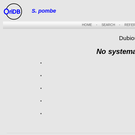
S. pombe
riDB
HOME
-
SEARCH
-
REFE
Dubio
No systema