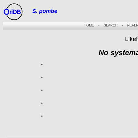
S. pombe
riDB
HOME
-
SEARCH
-
REFE
Likel
No systema