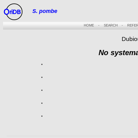
S. pombe
riDB
HOME
-
SEARCH
-
REFE
Dubio
No systema