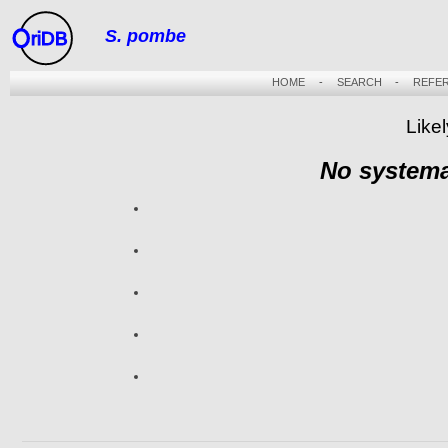
S. pombe
riDB
HOME
-
SEARCH
-
REFE
Likel
No systema