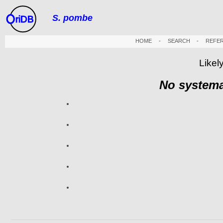
S. pombe
riDB
HOME
-
SEARCH
-
REFE
Likel
No systema