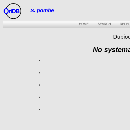
S. pombe
riDB
HOME
-
SEARCH
-
REFE
Dubiou
No systema