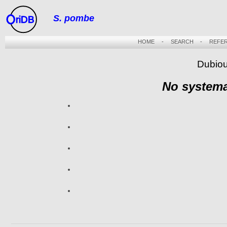
S. pombe
riDB
HOME
-
SEARCH
-
REFE
Dubiou
No systema