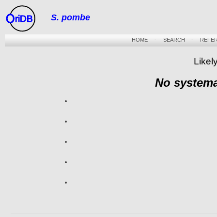
S. pombe
riDB
HOME
-
SEARCH
-
REFE
Likel
No systema