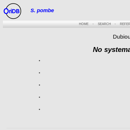
S. pombe
riDB
HOME
-
SEARCH
-
REFE
Dubiou
No systema