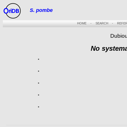
S. pombe
riDB
HOME
-
SEARCH
-
REFE
Dubiou
No systema