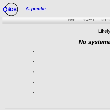
S. pombe
riDB
HOME
-
SEARCH
-
REFE
Likel
No systema