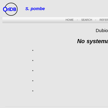
S. pombe
riDB
HOME
-
SEARCH
-
REFE
Dubio
No systema