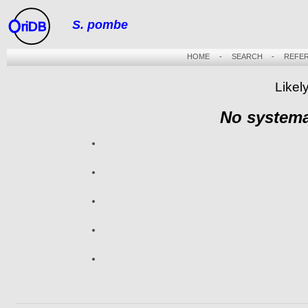
S. pombe
riDB
HOME
-
SEARCH
-
REFE
Likel
No systema