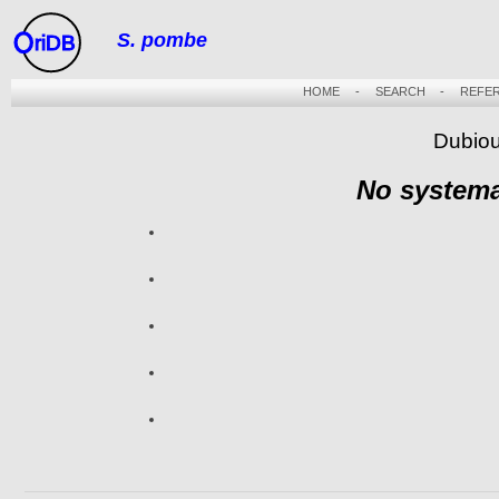
S. pombe
riDB
HOME
-
SEARCH
-
REFE
Dubiou
No systema