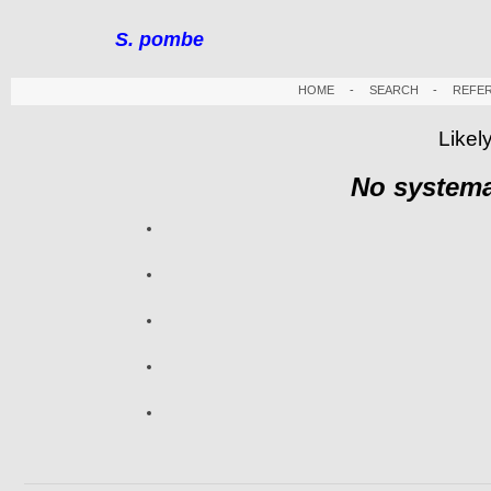
S. pombe
HOME
-
SEARCH
-
REFE
Likel
No systema