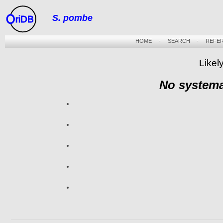
S. pombe
riDB
HOME
-
SEARCH
-
REFE
Likel
No systema