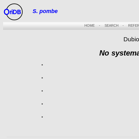
S. pombe
riDB
HOME
-
SEARCH
-
REFE
Dubio
No systema