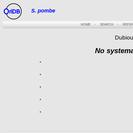
S. pombe
riDB
HOME
-
SEARCH
-
REFE
Dubiou
No systema