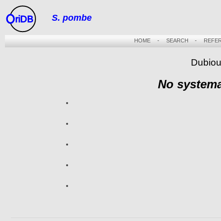
S. pombe
riDB
HOME
-
SEARCH
-
REFE
Dubiou
No systema