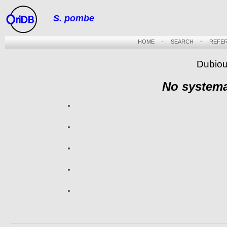
S. pombe
riDB
HOME
-
SEARCH
-
REFE
Dubiou
No systema