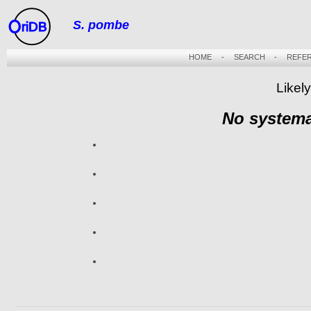
S. pombe
riDB
HOME
-
SEARCH
-
REFE
Likely
No systema