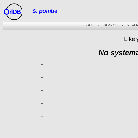
S. pombe
riDB
HOME
-
SEARCH
-
REFE
Likel
No systema