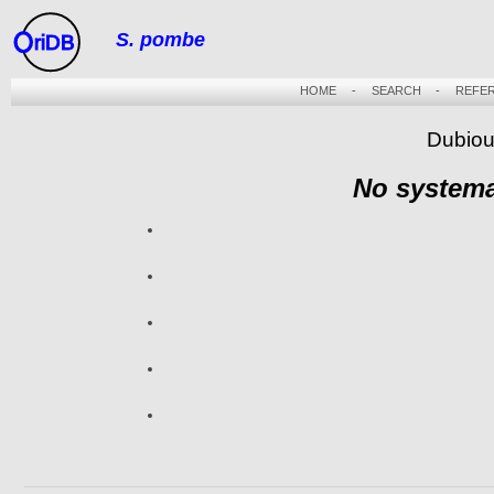
S. pombe
riDB
HOME
-
SEARCH
-
REFE
Dubiou
No systema