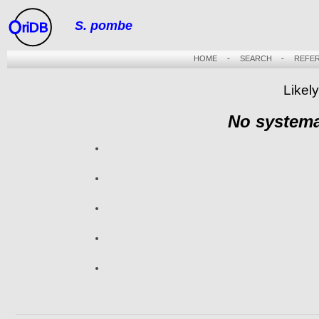
S. pombe
riDB
HOME
-
SEARCH
-
REFE
Likely
No systema