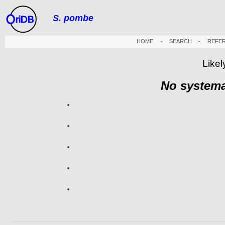
S. pombe
riDB
HOME
-
SEARCH
-
REFE
Likel
No systema