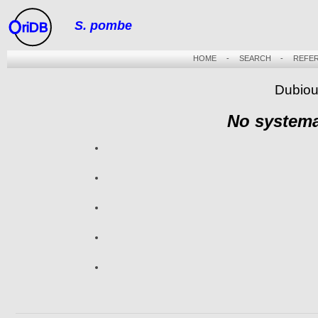
S. pombe
riDB
HOME
-
SEARCH
-
REFE
Dubiou
No systema