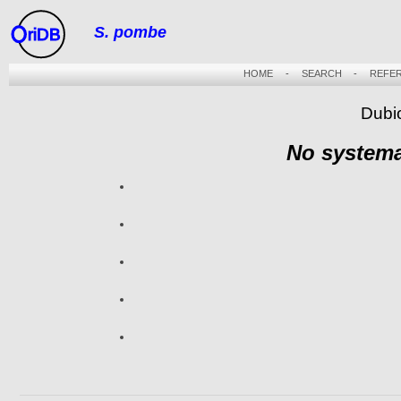
S. pombe
riDB
HOME
-
SEARCH
-
REFE
Dubi
No systema