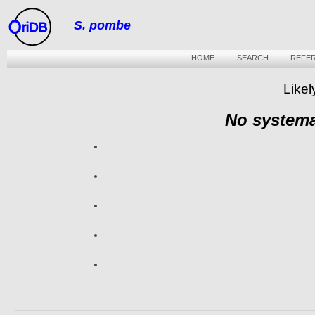
S. pombe
riDB
HOME
-
SEARCH
-
REFE
Likel
No systema