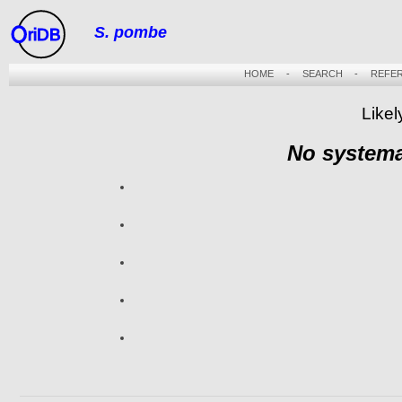
S. pombe
riDB
HOME
-
SEARCH
-
REFE
Likel
No systema