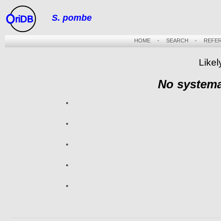
S. pombe
riDB
HOME
-
SEARCH
-
REFE
Likel
No systema