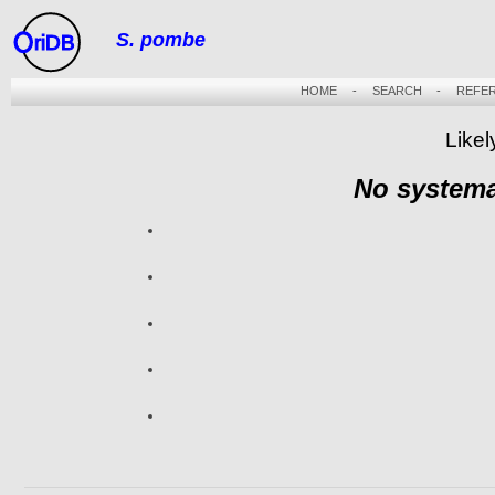
S. pombe
riDB
HOME
-
SEARCH
-
REFE
Likel
No systema