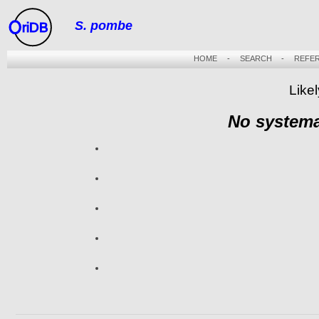
S. pombe
riDB
HOME
-
SEARCH
-
REFE
Likel
No systema