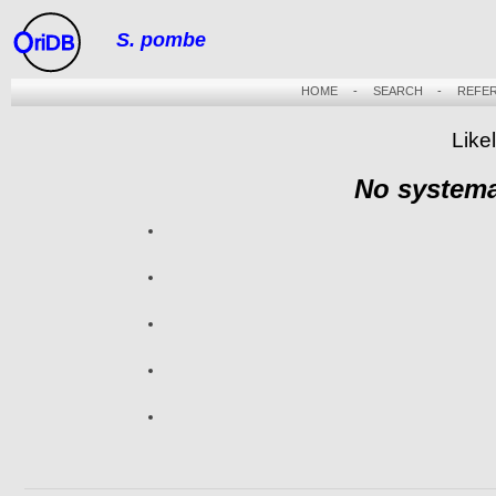
S. pombe
riDB
HOME
-
SEARCH
-
REFE
Like
No systema