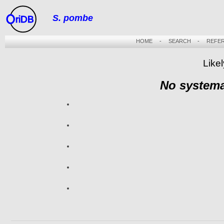
S. pombe
riDB
HOME
-
SEARCH
-
REFE
Likel
No systema