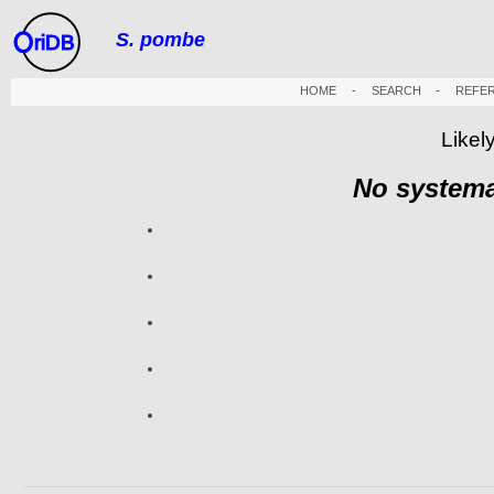
S. pombe
riDB
HOME
-
SEARCH
-
REFE
Likel
No systema