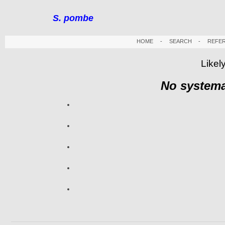
S. pombe
HOME
-
SEARCH
-
REFE
Likel
No systema