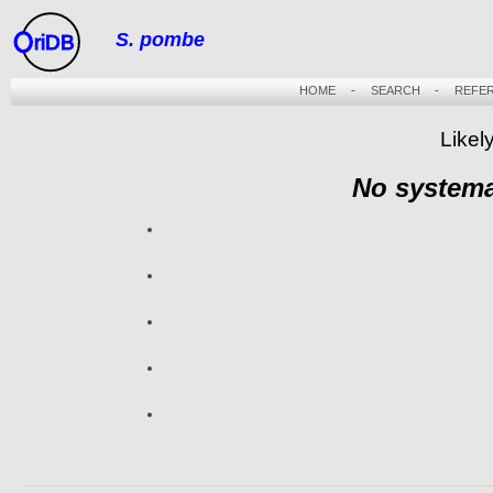
S. pombe
riDB
HOME
-
SEARCH
-
REFE
Likel
No systema